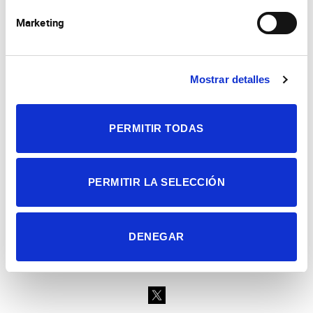
Marketing
Mostrar detalles
Consejo Superior de Investigaciones Científicas
Universidad Miguel Hernández
Campus de San Juan | Sant Joan d’Alacant
Alicante | España
PERMITIR TODAS
Contacto
Tel. + 34 965 23 37 00
Fax + 34 965 91 95 61
PERMITIR LA SELECCIÓN
DENEGAR