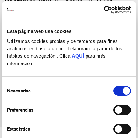
DOI
https://doi.org/10.1016/j.devcel.2017.06.004
Esta página web usa cookies
Grupos de Investigación
Utilizamos cookies propias y de terceros para fines
analíticos en base a un perfil elaborado a partir de tus
hábitos de navegación . Clica
AQUÍ
para más
información
Selección
Necesarias
Arquitectura celular y
de
tisular en el sistema
consentimiento
nervioso
Preferencias
Estadística