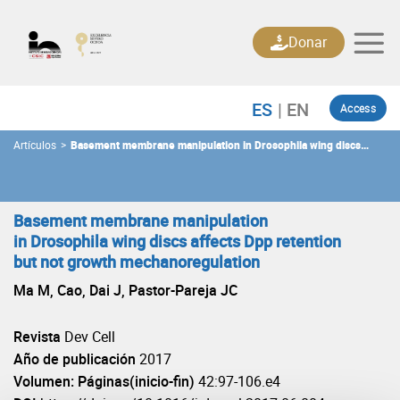
Skip
to
Donar
content
Access
Artículos
>
Basement membrane manipulation in Drosophila wing discs
affects Dpp retention but not growth mechanoregulation
Basement membrane manipulation
in Drosophila wing discs affects Dpp retention
but not growth mechanoregulation
Ma M, Cao, Dai J, Pastor-Pareja JC
Revista
Dev Cell
Año de publicación
2017
Volumen: Páginas(inicio-fin)
42:97-106.e4