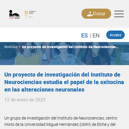
Skip
to
Donar
content
Access
Noticias
>
Un proyecto de investigación del Instituto de Neurociencias
estudia el papel de la oxitocina en las alteraciones neuronales
Un proyecto de investigación del Instituto de
Neurociencias estudia el papel de la oxitocina
en las alteraciones neuronales
12 de enero de 2023
Un grupo de investigación del Instituto de Neurociencias, centro
mixto de la Universidad Miguel Hernández (UMH) de Elche y del