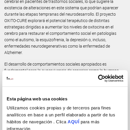
cerebral en pacientes de trastornos sociales, lo que sugiere la
existencia de alteraciones en este sistema que podrían aparecer
durante las etapas tempranas del neurodesarrollo. El proyecto
OXITO-CURE explorará el potencial terapéutico de distintas
estrategias dirigidas a aumentar los niveles de oxitocina en el
cerebro para restaurar el comportamiento social en patologías
como el autismo, la esquizofrenia, la depresión o, incluso,
enfermedades neurodegenerativas como la enfermedad de
Alzheimer.
El desarrollo de comportamientos sociales apropiados es
fundamental para la supervivencia de especies como la humana.
Los déficits del comportamiento social no se limitan al trastorno del
espectro autista (TEA), sino que suponen un síntoma comórbido de
numerosas enfermedades neuropsiquiátricas. En conjunto, las
enfermedades que implican trastornos sociales se consideran entre
Esta página web usa cookies
las patologías mentales con mayor índice de crecimiento en las
Utilizamos cookies propias y de terceros para fines
sociedades modernas. En la actualidad, se carece de tratamientos
analíticos en base a un perfil elaborado a partir de tus
eficaces para los trastornos sociales, cuya incidencia se calcula de
uno en cada 60 niños, con un aumento significativo de casos en la
hábitos de navegación . Clica
AQUÍ
para más
última década, según estudios recientes.
información