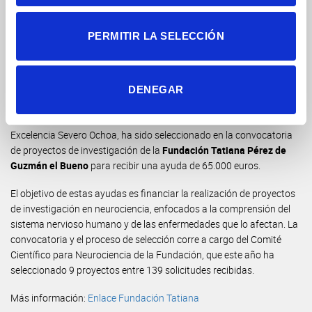
en el cerebro y explorar el potencial terapéutico de estas
manipulaciones para restablecer distintos aspectos del
PERMITIR LA SELECCIÓN
comportamiento social como preferencia social, sociabilidad,
etcétera, en un modelo animal de autismo”.
El proyecto OXITO-CURE: Manipulación del sistema oxitocinérgico
DENEGAR
como diana terapéutica para el tratamiento de trastornos sociales,
desarrollado en el Instituto de Neurociencias UMH-CSIC, Centro de
Excelencia Severo Ochoa, ha sido seleccionado en la convocatoria
de proyectos de investigación de la
Fundación Tatiana Pérez de
Guzmán el Bueno
para recibir una ayuda de 65.000 euros.
El objetivo de estas ayudas es financiar la realización de proyectos
de investigación en neurociencia, enfocados a la comprensión del
sistema nervioso humano y de las enfermedades que lo afectan. La
convocatoria y el proceso de selección corre a cargo del Comité
Científico para Neurociencia de la Fundación, que este año ha
seleccionado 9 proyectos entre 139 solicitudes recibidas.
Más información:
Enlace Fundación Tatiana