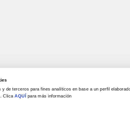
ies
y de terceros para fines analíticos en base a un perfil elaborado
 . Clica
AQUÍ
para más información
Consejo Superior de Investigaciones Científicas
Universidad Miguel Hernández
Campus de San Juan | Sant Joan d’Alacant
Alicante | España
Contacto