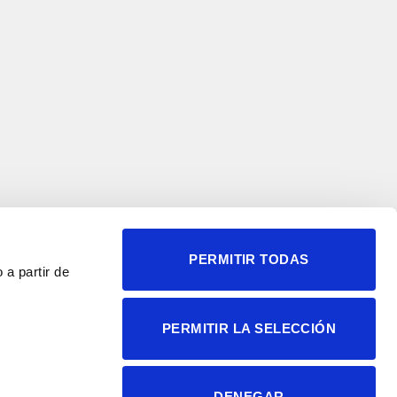
PERMITIR TODAS
 a partir de
© 2004-2026 Instituto de
PERMITIR LA SELECCIÓN
Neurociencias
Política de privacidad
Política de cookies
DENEGAR