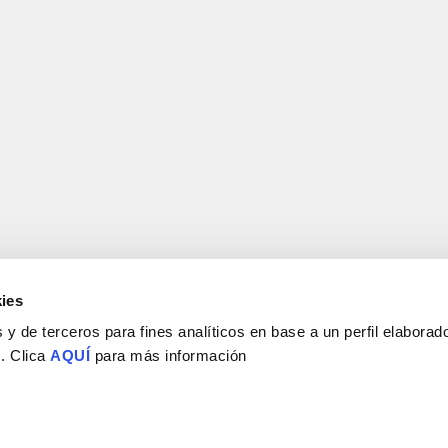
ies
y de terceros para fines analíticos en base a un perfil elaborado
 . Clica
AQUÍ
para más información
Consejo Superior de Investigaciones Científicas
Universidad Miguel Hernández
Campus de San Juan | Sant Joan d’Alacant
Alicante | España