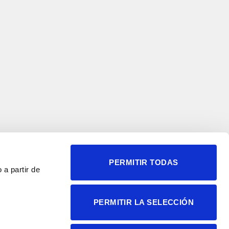
PERMITIR TODAS
 a partir de
© 2004-2026 Instituto de
PERMITIR LA SELECCIÓN
Neurociencias
Política de privacidad