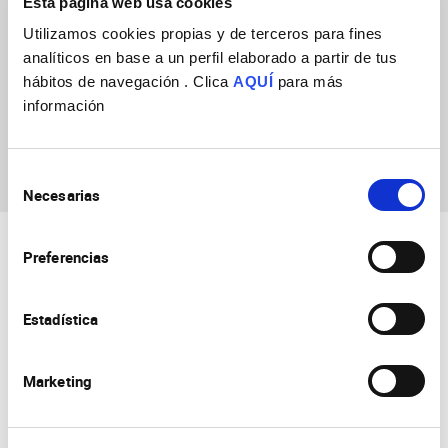
Esta página web usa cookies
DONACIÓN AL IN-CSIC DE LA FUNDACIÓN PASQUAL MARAGALL
PARA UN UN PROYECTO DE INVESTIGACIÓN. AÑO 2024
Utilizamos cookies propias y de terceros para fines
analíticos en base a un perfil elaborado a partir de tus
Fecha de inicio
01/02/2024
hábitos de navegación . Clica
AQUÍ
para más
Fecha de fin
31/01/2028
información
Selección
Necesarias
de
consentimiento
Preferencias
Estadística
Marketing
Consejo Superior de Investigaciones Científicas
Universidad Miguel Hernández
Campus de San Juan | Sant Joan d’Alacant
Alicante | España
Contacto