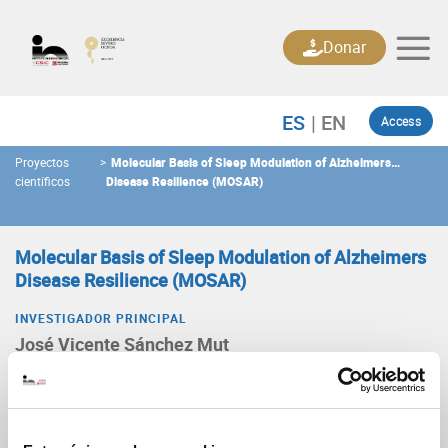
Skip
to
Donar
content
Access
Proyectos
>
Molecular Basis of Sleep Modulation of Alzheimers
científicos
Disease Resilience (MOSAR)
Molecular Basis of Sleep Modulation of Alzheimers
Disease Resilience (MOSAR)
INVESTIGADOR PRINCIPAL
José Vicente Sánchez Mut
Tipo
Proyecto de investigación
Convocatoria