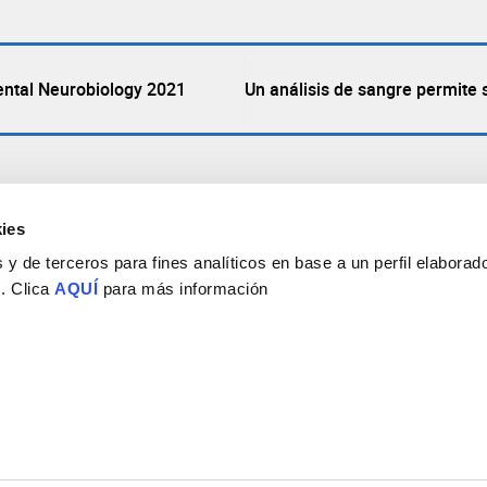
ental Neurobiology 2021
Un análisis de sangre permite s
ies
y de terceros para fines analíticos en base a un perfil elaborado
 . Clica
AQUÍ
para más información
Consejo Superior de Investigaciones Científicas
Universidad Miguel Hernández
Campus de San Juan | Sant Joan d’Alacant
Alicante | España
Contacto
Tel. + 34 965 23 37 00
Fax + 34 965 91 95 61