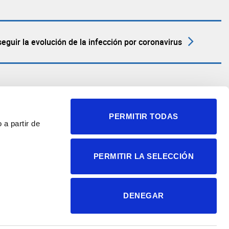
eguir la evolución de la infección por coronavirus
PERMITIR TODAS
 a partir de
© 2004-2026 Instituto de
PERMITIR LA SELECCIÓN
Neurociencias
Política de privacidad
Política de cookies
DENEGAR
Accesibilidad
Aviso legal