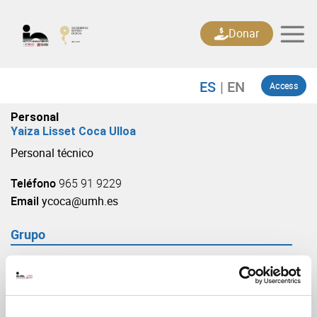
Skip
to
Donar
content
Access
Personal
Yaiza Lisset Coca Ulloa
Personal técnico
Teléfono
965 91 9229
Email
ycoca@umh.es
Grupo
Generación y regeneración de Circuitos Bilaterales
(URL: https://in.umh-csic.es/grupo3880)