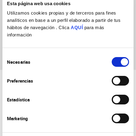
Esta página web usa cookies
Utilizamos cookies propias y de terceros para fines
analíticos en base a un perfil elaborado a partir de tus
hábitos de navegación . Clica
AQUÍ
para más
información
Yaiza Lisset Coca
Ulloa
Selección
Necesarias
de
consentimiento
Preferencias
Estadística
Marketing
Consejo Superior de Investigaciones Científicas
Universidad Miguel Hernández
Campus de San Juan | Sant Joan d’Alacant
Alicante | España