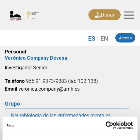
Skip
to
Donar
content
Access
Personal
Verónica Company Devesa
Investigador Senior
Teléfono
965 91 9373/9383 (lab 102-138)
Email
veronica.company@umh.es
Grupo
Neurobiología de las enfermedades mentales,
neurodegenerativas y neurooncológicas
(URL: https://in.umh-csic.es/grupo3885)