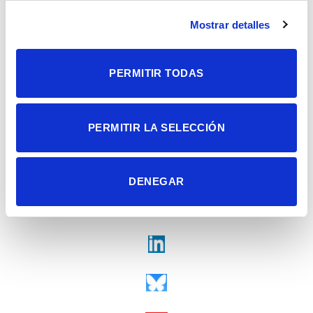
Campus de San Juan | Sant Joan d’Alacant
Alicante | España
Mostrar detalles
Contacto
Tel. + 34 965 23 37 00
Fax + 34 965 91 95 61
PERMITIR TODAS
PERMITIR LA SELECCIÓN
DENEGAR