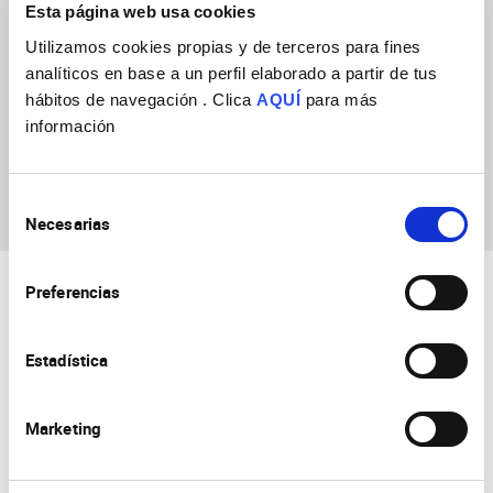
Esta página web usa cookies
Utilizamos cookies propias y de terceros para fines
analíticos en base a un perfil elaborado a partir de tus
hábitos de navegación . Clica
AQUÍ
para más
información
Teresa María
Gómez Martínez
Selección
Necesarias
de
consentimiento
Preferencias
Estadística
Marketing
Consejo Superior de Investigaciones Científicas
Universidad Miguel Hernández
Campus de San Juan | Sant Joan d’Alacant
Alicante | España