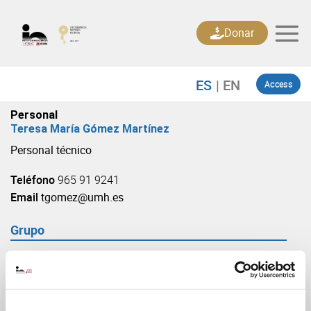
Skip
to
Donar
content
Access
Personal
Teresa María Gómez Martínez
Personal técnico
Teléfono
965 91 9241
Email
tgomez@umh.es
Grupo
Plasticidad Celular en Desarrollo y Enfermedad
(URL: https://in.umh-csic.es/grupo3902)