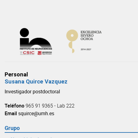
Skip
to
content
Personal
Susana Quirce Vazquez
Investigador postdoctoral
Teléfono
965 91 9365 - Lab 222
Email
squirce@umh.es
Grupo