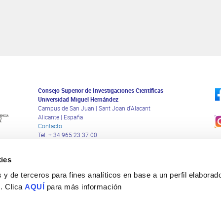
Consejo Superior de Investigaciones Científicas
Universidad Miguel Hernández
Campus de San Juan | Sant Joan d’Alacant
Alicante | España
Contacto
Tel. + 34 965 23 37 00
Fax + 34 965 91 95 61
ies
y de terceros para fines analíticos en base a un perfil elaborado
 . Clica
AQUÍ
para más información