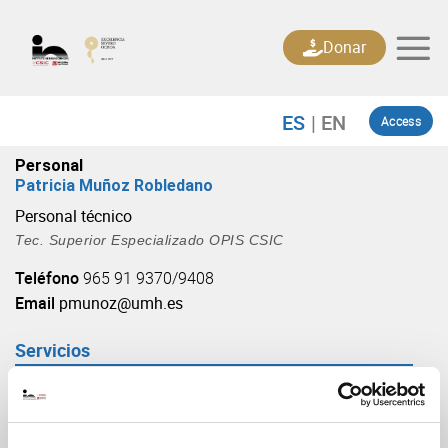
Skip
to
Donar
content
Access
Personal
Patricia Muñoz Robledano
Personal técnico
Tec. Superior Especializado OPIS CSIC
Teléfono
965 91 9370/9408
Email
pmunoz@umh.es
Servicios
RMG / Estabulación