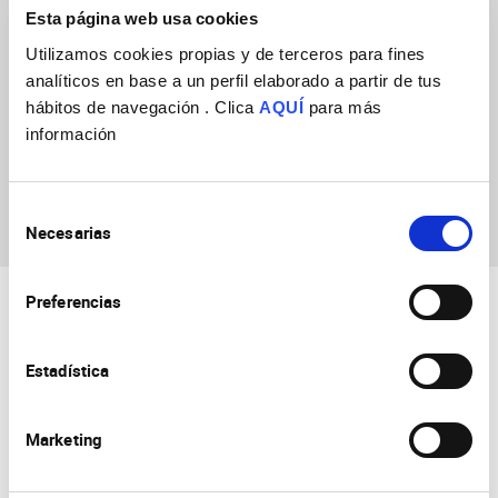
Esta página web usa cookies
Utilizamos cookies propias y de terceros para fines
analíticos en base a un perfil elaborado a partir de tus
hábitos de navegación . Clica
AQUÍ
para más
información
Patricia Muñoz
Robledano
Selección
Necesarias
de
consentimiento
Preferencias
Estadística
Marketing
Consejo Superior de Investigaciones Científicas
Universidad Miguel Hernández
Campus de San Juan | Sant Joan d’Alacant