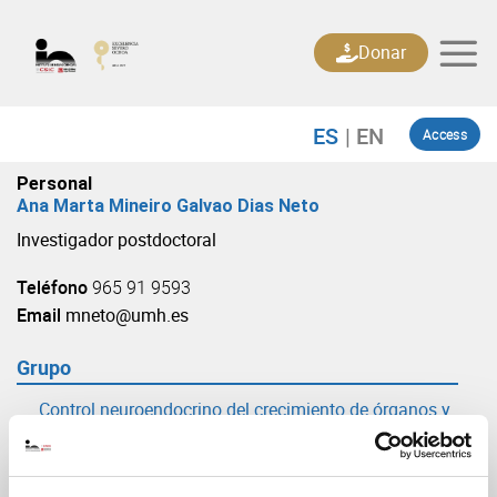
Skip
to
Donar
content
Access
Personal
Ana Marta Mineiro Galvao Dias Neto
Investigador postdoctoral
Teléfono
965 91 9593
Email
mneto@umh.es
Grupo
Control neuroendocrino del crecimiento de órganos y
de la maduración sexual
(URL: https://in.umh-csic.es/grupo3897)