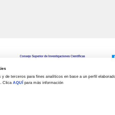
Consejo Superior de Investigaciones Científicas
Universidad Miguel Hernández
Campus de San Juan | Sant Joan d’Alacant
ies
Alicante | España
Contacto
y de terceros para fines analíticos en base a un perfil elaborado
Tel. + 34 965 23 37 00
 . Clica
AQUÍ
para más información
Fax + 34 965 91 95 61