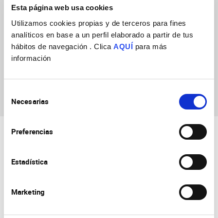
Esta página web usa cookies
Utilizamos cookies propias y de terceros para fines
analíticos en base a un perfil elaborado a partir de tus
hábitos de navegación . Clica
AQUÍ
para más
información
Luwei Wang
Selección
Necesarias
de
consentimiento
Preferencias
Estadística
Marketing
Consejo Superior de Investigaciones Científicas
Universidad Miguel Hernández
Campus de San Juan | Sant Joan d’Alacant