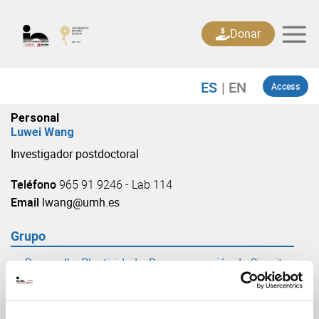
Skip
to
Donar
content
Access
Personal
Luwei Wang
Investigador postdoctoral
Teléfono
965 91 9246 - Lab 114
Email
lwang@umh.es
Grupo
Desarrollo, Plasticidad y Reprogramación de Circuitos
Sensoriales
(URL: https://in.umh-csic.es/grupo3882)