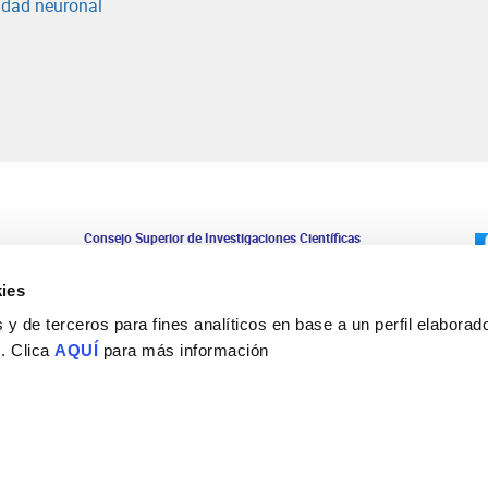
idad neuronal
Consejo Superior de Investigaciones Científicas
Universidad Miguel Hernández
Campus de San Juan | Sant Joan d’Alacant
ies
Alicante | España
Contacto
y de terceros para fines analíticos en base a un perfil elaborado
Tel. + 34 965 23 37 00
 . Clica
AQUÍ
para más información
Fax + 34 965 91 95 61