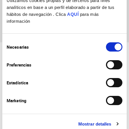
Utilizamos cookies propias y de terceros para fines
José Sánchez Ardila
analíticos en base a un perfil elaborado a partir de tus
hábitos de navegación . Clica
AQUÍ
para más
información
Selección
Necesarias
de
consentimiento
Preferencias
Estadística
Consejo Superior de Investigaciones Científicas
Universidad Miguel Hernández
Marketing
Campus de San Juan | Sant Joan d’Alacant
Alicante | España
Contacto
Tel. + 34 965 23 37 00
Fax + 34 965 91 95 61
Mostrar detalles