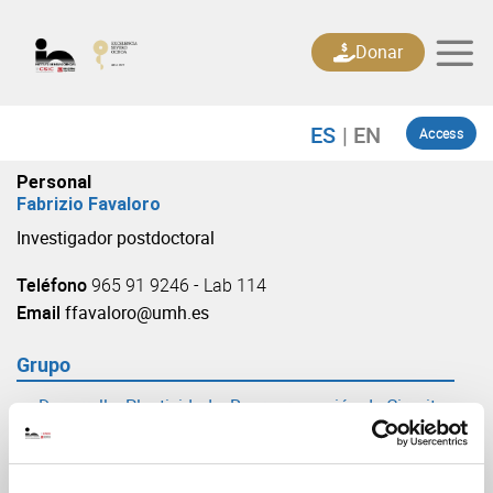
Skip
to
Donar
content
Access
Personal
Fabrizio Favaloro
Investigador postdoctoral
Teléfono
965 91 9246 - Lab 114
Email
ffavaloro@umh.es
Grupo
Desarrollo, Plasticidad y Reprogramación de Circuitos
Sensoriales
(URL: https://in.umh-csic.es/grupo3882)