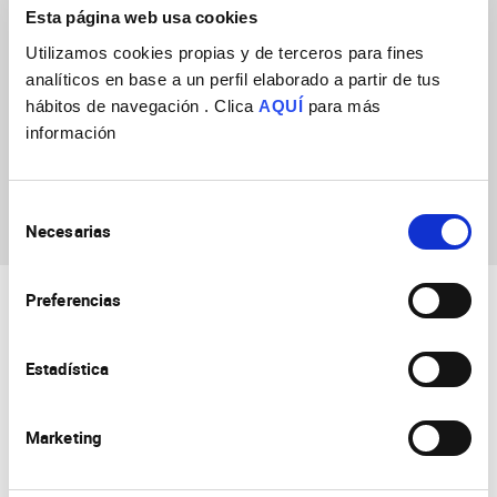
Esta página web usa cookies
Utilizamos cookies propias y de terceros para fines
analíticos en base a un perfil elaborado a partir de tus
hábitos de navegación . Clica
AQUÍ
para más
información
Fabrizio Favaloro
Selección
Necesarias
de
consentimiento
Preferencias
Estadística
Marketing
Consejo Superior de Investigaciones Científicas
Universidad Miguel Hernández
Campus de San Juan | Sant Joan d’Alacant