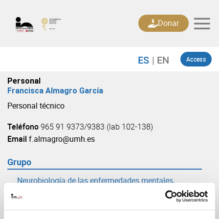
Skip
to
Donar
content
Access
Personal
Francisca Almagro García
Personal técnico
Teléfono
965 91 9373/9383 (lab 102-138)
Email
f.almagro@umh.es
Grupo
Neurobiología de las enfermedades mentales,
neurodegenerativas y neurooncológicas
(URL: https://in.umh-csic.es/grupo3885)