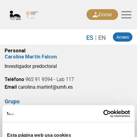
Skip
to
Donar
content
Access
Personal
Carolina Martín Falcon
Investigador predoctoral
Teléfono
965 91 9594 - Lab 117
Email
carolina.martinf@umh.es
Grupo
Control molecular de la mielinización axonal
(URL: https://in.umh-csic.es/grupo3879)
Esta página web usa cookies