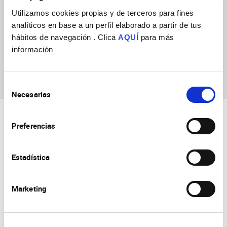
Utilizamos cookies propias y de terceros para fines
analíticos en base a un perfil elaborado a partir de tus
hábitos de navegación . Clica
AQUÍ
para más
información
Carolina Martín
Falcon
Selección
Necesarias
de
consentimiento
Preferencias
Estadística
Consejo Superior de Investigaciones Científicas
Marketing
Universidad Miguel Hernández
Campus de San Juan | Sant Joan d’Alacant
Alicante | España
Contacto
Tel. + 34 965 23 37 00