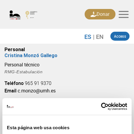
Skip
to
Donar
content
Access
Personal
Cristina Monzó Gallego
Personal técnico
RMG-Estabulación
Teléfono
965 91 9370
Email
c.monzo@umh.es
Esta página web usa cookies