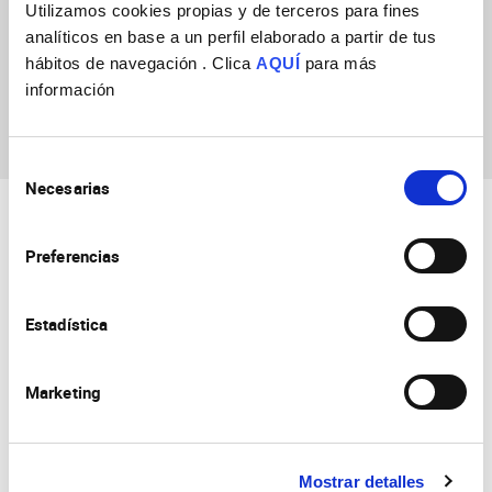
Utilizamos cookies propias y de terceros para fines
Cristina Monzó
analíticos en base a un perfil elaborado a partir de tus
Gallego
hábitos de navegación . Clica
AQUÍ
para más
información
Selección
Necesarias
de
consentimiento
Preferencias
Estadística
Consejo Superior de Investigaciones Científicas
Universidad Miguel Hernández
Marketing
Campus de San Juan | Sant Joan d’Alacant
Alicante | España
Contacto
Tel. + 34 965 23 37 00
Fax + 34 965 91 95 61
Mostrar detalles