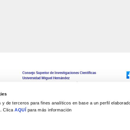
Consejo Superior de Investigaciones Científicas
Universidad Miguel Hernández
Campus de San Juan | Sant Joan d’Alacant
Alicante | España
Contacto
ies
Tel. + 34 965 23 37 00
y de terceros para fines analíticos en base a un perfil elaborado
Fax + 34 965 91 95 61
 . Clica
AQUÍ
para más información