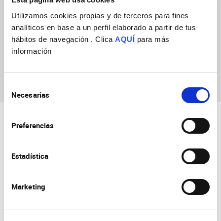
Utilizamos cookies propias y de terceros para fines
analíticos en base a un perfil elaborado a partir de tus
hábitos de navegación . Clica
AQUÍ
para más
información
Aida Giner de Gracia
Selección
Necesarias
de
consentimiento
Preferencias
Estadística
Marketing
Consejo Superior de Investigaciones Científicas
Universidad Miguel Hernández
Campus de San Juan | Sant Joan d’Alacant
Alicante | España
Contacto