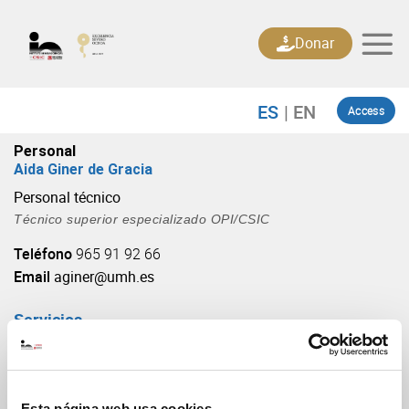
Skip
to
Donar
content
Access
Personal
Aida Giner de Gracia
Personal técnico
Técnico superior especializado OPI/CSIC
Teléfono
965 91 92 66
Email
aginer@umh.es
Servicios
Microscopía
Esta página web usa cookies