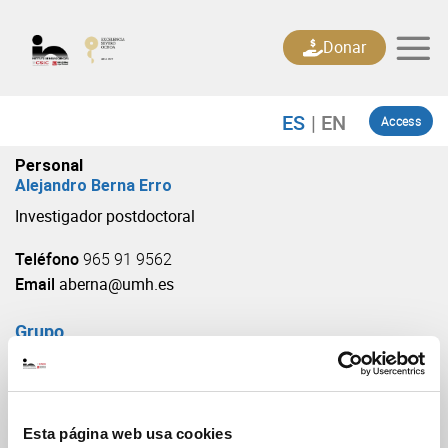
Skip
to
Donar
content
Access
Personal
Alejandro Berna Erro
Investigador postdoctoral
Teléfono
965 91 9562
Email
aberna@umh.es
Grupo
Mecanismos moleculares de la neurosecreción
(URL: https://in.umh-csic.es/grupo3892)
Esta página web usa cookies