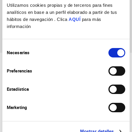
Utilizamos cookies propias y de terceros para fines
analíticos en base a un perfil elaborado a partir de tus
hábitos de navegación . Clica
AQUÍ
para más
información
Alejandro Berna Erro
Selección
Necesarias
de
consentimiento
Preferencias
Estadística
Consejo Superior de Investigaciones Científicas
Marketing
Universidad Miguel Hernández
Campus de San Juan | Sant Joan d’Alacant
Alicante | España
Contacto
Tel. + 34 965 23 37 00
Fax + 34 965 91 95 61
Mostrar detalles