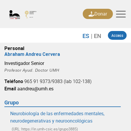
Skip
to
Donar
content
Access
Personal
Abraham Andreu Cervera
Investigador Senior
Profesor Ayud. Doctor UMH
Teléfono
965 91 9373/9383 (lab 102-138)
Email
aandreu@umh.es
Grupo
Neurobiología de las enfermedades mentales,
neurodegenerativas y neurooncológicas
(URL: https://in.umh-csic.es/grupo3885)