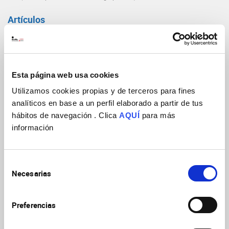
Artículos
Cilia, ciliopathies and hedgehog-related
forebrain developmental disorders
Andreu-Cervera A, Catala M, Schneider-
Esta página web usa cookies
Neurobiol Dis
2021
150:105236
Maunoury S
Utilizamos cookies propias y de terceros para fines
https://doi.org/10.1016/j.nbd.2020.105236
analíticos en base a un perfil elaborado a partir de tus
hábitos de navegación . Clica
AQUÍ
para más
Ver más artículos
información
Selección
Necesarias
de
consentimiento
Preferencias
Abraham Andreu
Cervera