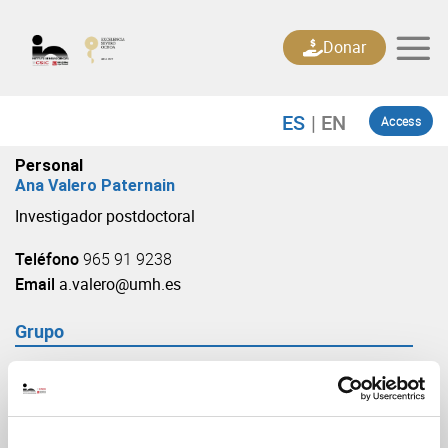
Skip
to
Donar
content
Access
Personal
Ana Valero Paternain
Investigador postdoctoral
Teléfono
965 91 9238
Email
a.valero@umh.es
Grupo
Fisiología Sináptica
(URL: https://in.umh-csic.es/grupo3888)