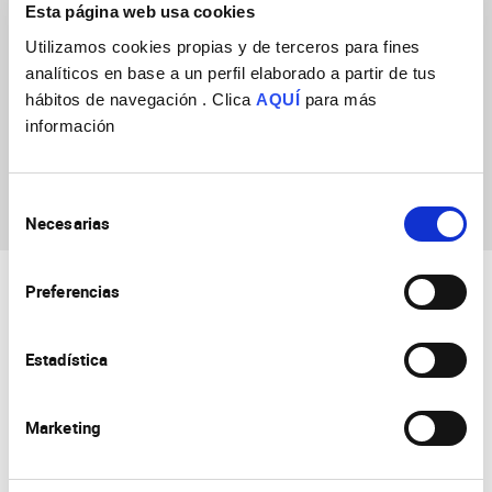
Esta página web usa cookies
Utilizamos cookies propias y de terceros para fines
analíticos en base a un perfil elaborado a partir de tus
hábitos de navegación . Clica
AQUÍ
para más
información
Ana Valero
Paternain
Selección
Necesarias
de
consentimiento
Preferencias
Estadística
Marketing
Consejo Superior de Investigaciones Científicas
Universidad Miguel Hernández
Campus de San Juan | Sant Joan d’Alacant
Alicante | España