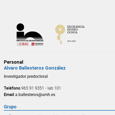
Skip
to
content
Personal
Alvaro Ballesteros González
Investigador predoctoral
Teléfono
965 91 9351 - lab 101
Email
a.ballesteros@umh.es
Grupo