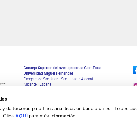
Consejo Superior de Investigaciones Científicas
Universidad Miguel Hernández
Campus de San Juan | Sant Joan d’Alacant
Alicante | España
Contacto
Tel. + 34 965 23 37 00
ies
Fax + 34 965 91 95 61
y de terceros para fines analíticos en base a un perfil elaborado
 . Clica
AQUÍ
para más información