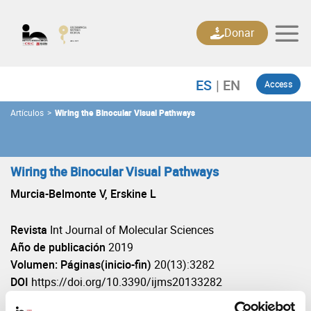
Skip
to
Donar
content
Access
Artículos
>
Wiring the Binocular Visual Pathways
Wiring the Binocular Visual Pathways
Murcia-Belmonte V, Erskine L
Revista
Int Journal of Molecular Sciences
Año de publicación
2019
Volumen: Páginas(inicio-fin)
20(13):3282
DOI
https://doi.org/10.3390/ijms20133282