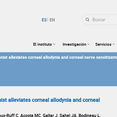
Buscar
por:
El instituto
Investigación
Servicios
ist alleviates corneal allodynia and corneal nerve sensitizati
ist alleviates corneal allodynia and corneal
ux-Ruff C, Acosta MC, Gallar J, Sahel JA, Bodineau L,