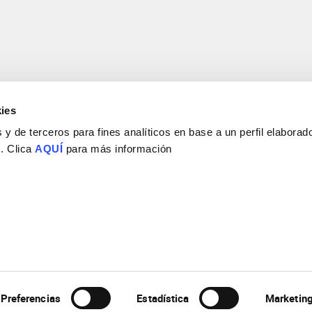
ies
y de terceros para fines analíticos en base a un perfil elaborado
 . Clica
AQUÍ
para más información
Consejo Superior de Investigaciones Científicas
Universidad Miguel Hernández
Campus de San Juan | Sant Joan d’Alacant
Alicante | España
Contacto
Tel. + 34 965 23 37 00
Fax + 34 965 91 95 61
Preferencias
Estadística
Marketin