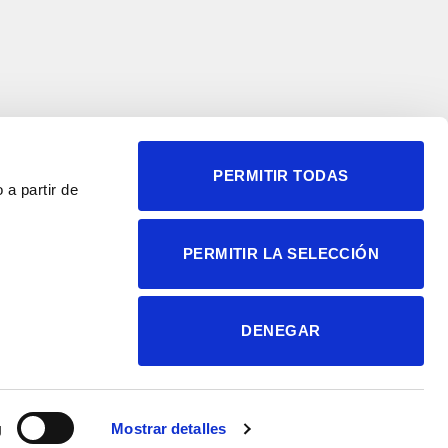
PERMITIR TODAS
 a partir de
© 2004-2026 Instituto de
PERMITIR LA SELECCIÓN
Neurociencias
Política de privacidad
Política de cookies
DENEGAR
Accesibilidad
Aviso legal
g
Mostrar detalles