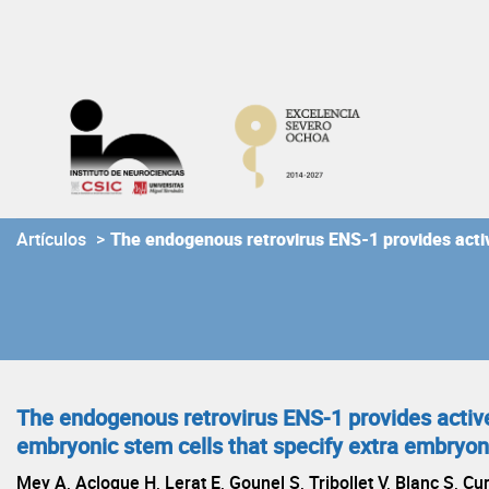
Skip
to
content
Artículos
>
The endogenous retrovirus ENS-1 provides active
The endogenous retrovirus ENS-1 provides active b
embryonic stem cells that specify extra embryon
Mey A, Acloque H, Lerat E, Gounel S, Tribollet V, Blanc S, C