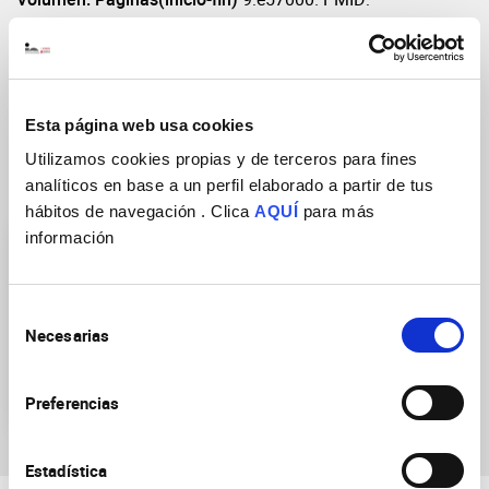
33320083; PMCID: PMC7755390.
DOI
https://doi.org/10.7554/eLife.57000
Esta página web usa cookies
Utilizamos cookies propias y de terceros para fines
Grupos de Investigación
analíticos en base a un perfil elaborado a partir de tus
hábitos de navegación . Clica
AQUÍ
para más
información
Selección
Necesarias
de
consentimiento
Trastornos cognitivos y del
neurodesarrollo
Preferencias
Estadística