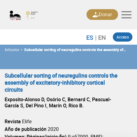
Skip
to
Donar
content
Access
Artículos
>
Subcellular sorting of neuregulins controls the assembly of
excitatory-inhibitory cortical circuits
Subcellular sorting of neuregulins controls the
assembly of excitatory-inhibitory cortical
circuits
Exposito-Alonso D, Osório C, Bernard C, Pascual-
García S, Del Pino I, Marín O, Rico B.
Revista
Elife
Año de publicación
2020
Volumen: Páginas(inicio-fin)
9:e57000. PMID: