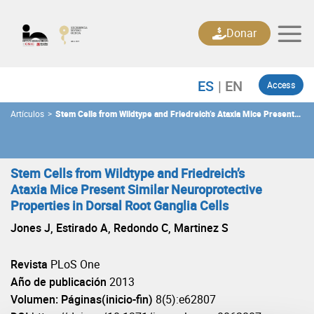
Skip
to
Donar
content
Access
Artículos
>
Stem Cells from Wildtype and Friedreich’s Ataxia Mice Present
Similar Neuroprotective Properties in Dorsal Root Ganglia Cells
Stem Cells from Wildtype and Friedreich’s
Ataxia Mice Present Similar Neuroprotective
Properties in Dorsal Root Ganglia Cells
Jones J, Estirado A, Redondo C, Martinez S
Revista
PLoS One
Año de publicación
2013
Volumen: Páginas(inicio-fin)
8(5):e62807