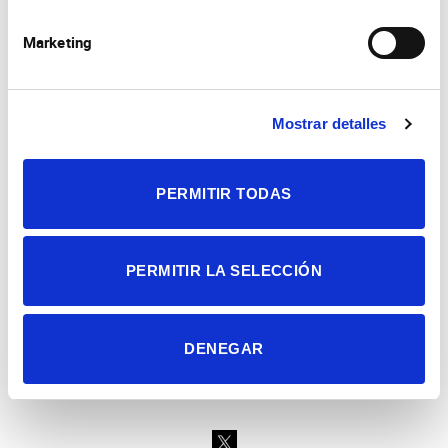
Marketing
Mostrar detalles
Consejo Superior de Investigaciones Científicas
Universidad Miguel Hernández
Campus de San Juan | Sant Joan d’Alacant
PERMITIR TODAS
Alicante | España
Contacto
Tel. + 34 965 23 37 00
Fax + 34 965 91 95 61
PERMITIR LA SELECCIÓN
DENEGAR