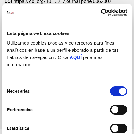
DOI
https://doi.org/10.1371/journal.pone.0062807
Esta página web usa cookies
Grupos de Investigación
Utilizamos cookies propias y de terceros para fines
analíticos en base a un perfil elaborado a partir de tus
hábitos de navegación . Clica
AQUÍ
para más
información
Selección
Neurobiología de las
Necesarias
de
enfermedades mentales,
consentimiento
neurodegenerativas y
neurooncológicas
Preferencias
Estadística