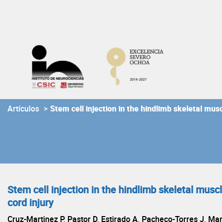
Skip
to
content
Artículos
>
Stem cell injection in the hindlimb skeletal mus
Stem cell injection in the hindlimb skeletal mus
cord injury
Cruz-Martinez P, Pastor D, Estirado A, Pacheco-Torres J, Mar