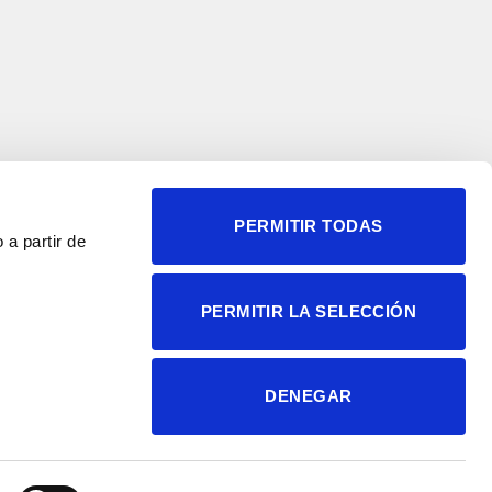
PERMITIR TODAS
 a partir de
© 2004-2026 Instituto de
PERMITIR LA SELECCIÓN
Neurociencias
Política de privacidad
Política de cookies
DENEGAR
Accesibilidad
Aviso legal