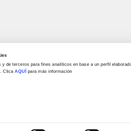
ies
y de terceros para fines analíticos en base a un perfil elaborado
 . Clica
AQUÍ
para más información
Consejo Superior de Investigaciones Científicas
Universidad Miguel Hernández
Campus de San Juan | Sant Joan d’Alacant
Alicante | España
Contacto
Tel. + 34 965 23 37 00
Fax + 34 965 91 95 61