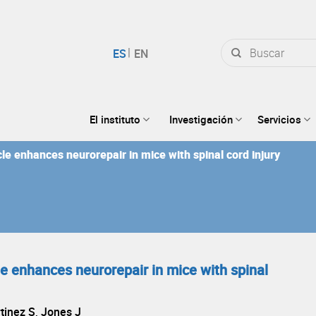
Buscar
por:
El instituto
Investigación
Servicios
cle enhances neurorepair in mice with spinal cord injury
cle enhances neurorepair in mice with spinal
tinez S, Jones J