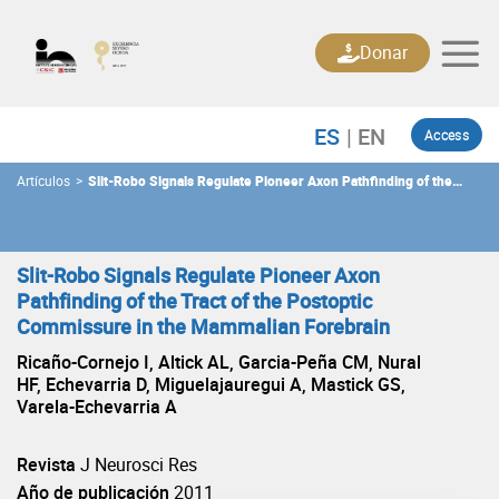
Skip
to
Donar
content
Access
Artículos
>
Slit-Robo Signals Regulate Pioneer Axon Pathfinding of the
Tract of the Postoptic Commissure in the Mammalian Forebrain
Slit-Robo Signals Regulate Pioneer Axon
Pathfinding of the Tract of the Postoptic
Commissure in the Mammalian Forebrain
Ricaño-Cornejo I, Altick AL, Garcia-Peña CM, Nural
HF, Echevarria D, Miguelajauregui A, Mastick GS,
Varela-Echevarria A
Revista
J Neurosci Res
Año de publicación
2011