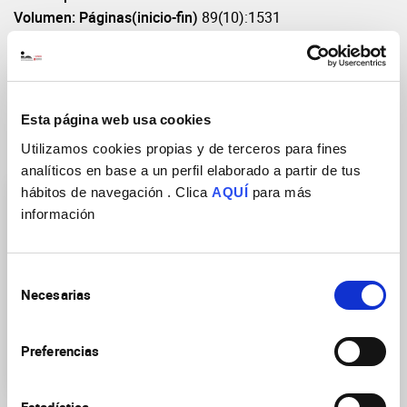
Volumen: Páginas(inicio-fin)
89(10):1531
DOI
https://doi.org/10.1002/jnr.22684
Esta página web usa cookies
Utilizamos cookies propias y de terceros para fines
Grupos de Investigación
analíticos en base a un perfil elaborado a partir de tus
hábitos de navegación . Clica
AQUÍ
para más
información
Selección
Necesarias
de
Neurobiología de las
consentimiento
enfermedades mentales,
neurodegenerativas y
Preferencias
neurooncológicas