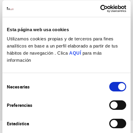
Esta página web usa cookies
Grupos de Investigación
Utilizamos cookies propias y de terceros para fines
analíticos en base a un perfil elaborado a partir de tus
hábitos de navegación . Clica
AQUÍ
para más
información
Neurobiología de las
Selección
enfermedades mentales,
Necesarias
de
neurodegenerativas y
consentimiento
neurooncológicas
Preferencias
Estadística