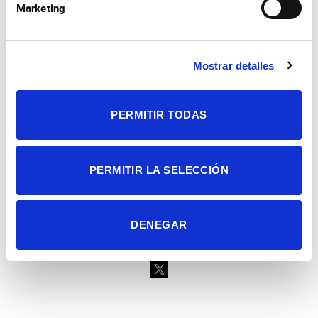
Marketing
Consejo Superior de Investigaciones Científicas
Mostrar detalles
Universidad Miguel Hernández
Campus de San Juan | Sant Joan d’Alacant
Alicante | España
Contacto
PERMITIR TODAS
Tel. + 34 965 23 37 00
Fax + 34 965 91 95 61
PERMITIR LA SELECCIÓN
DENEGAR