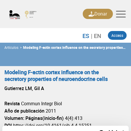
Skip
to
Donar
content
Access
Artículos
>
Modeling F-actin cortex influence on the secretory properties
of neuroendocrine cells
Modeling F-actin cortex influence on the
secretory properties of neuroendocrine cells
Gutierrez LM, Gil A
Revista
Commun Integr Biol
Año de publicación
2011
Volumen: Páginas(inicio-fin)
4(4):413
DOI
https://doi.org/10.4161/cib.4.4.15251