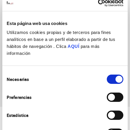
Esta página web usa cookies
Grupos de Investigación
Utilizamos cookies propias y de terceros para fines
analíticos en base a un perfil elaborado a partir de tus
hábitos de navegación . Clica
AQUÍ
para más
información
Selección
Necesarias
Mecanismos moleculares
de
de la neurosecreción
consentimiento
Preferencias
Estadística