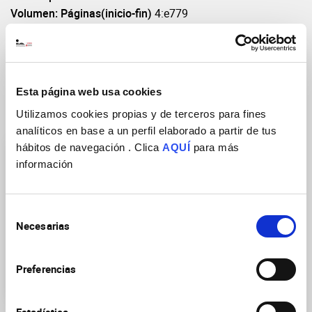
Volumen: Páginas(inicio-fin)
4:e779
DOI
https://doi.org/10.1038/cddis.2013.304
Esta página web usa cookies
Utilizamos cookies propias y de terceros para fines
Grupos de Investigación
analíticos en base a un perfil elaborado a partir de tus
hábitos de navegación . Clica
AQUÍ
para más
información
Selección
Necesarias
de
Neurobiología de las
consentimiento
enfermedades mentales,
neurodegenerativas y
Preferencias
neurooncológicas