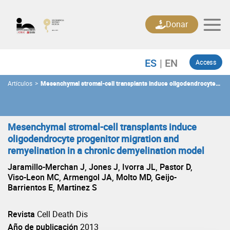
Skip
to
Donar
content
Access
Artículos
>
Mesenchymal stromal-cell transplants induce oligodendrocyte
progenitor migration and remyelination in a chronic
demyelination model
Mesenchymal stromal-cell transplants induce
oligodendrocyte progenitor migration and
remyelination in a chronic demyelination model
Jaramillo-Merchan J, Jones J, Ivorra JL, Pastor D,
Viso-Leon MC, Armengol JA, Molto MD, Geijo-
Barrientos E, Martinez S
Revista
Cell Death Dis
Año de publicación
2013