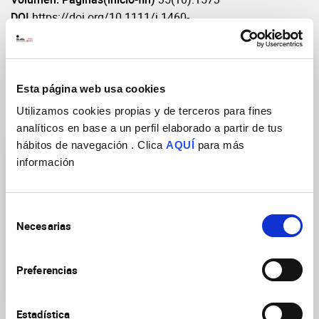
DOI
https://doi.org/10.1111/j.1460-
9568.2012.08119.x
Esta página web usa cookies
Utilizamos cookies propias y de terceros para fines
Grupos de Investigación
analíticos en base a un perfil elaborado a partir de tus
hábitos de navegación . Clica
AQUÍ
para más
información
Selección
Necesarias
de
Desarrollo, Plasticidad y
consentimiento
Reprogramación de
Preferencias
Circuitos Sensoriales
Estadística