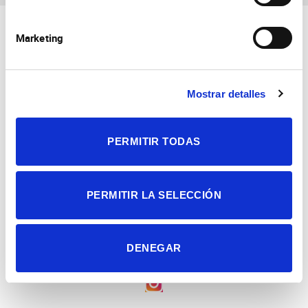
Marketing
Mostrar detalles
Consejo Superior de Investigaciones Científicas
Universidad Miguel Hernández
PERMITIR TODAS
Campus de San Juan | Sant Joan d’Alacant
Alicante | España
Contacto
Tel. + 34 965 23 37 00
Fax + 34 965 91 95 61
PERMITIR LA SELECCIÓN
DENEGAR