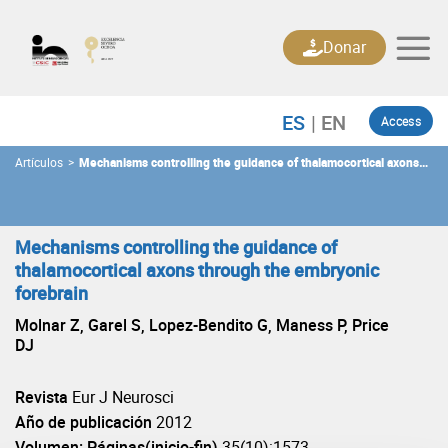
Skip
to
Donar
content
Access
Artículos
>
Mechanisms controlling the guidance of thalamocortical axons
through the embryonic forebrain
Mechanisms controlling the guidance of
thalamocortical axons through the embryonic
forebrain
Molnar Z, Garel S, Lopez-Bendito G, Maness P, Price
DJ
Revista
Eur J Neurosci
Año de publicación
2012
Volumen: Páginas(inicio-fin)
35(10):1573