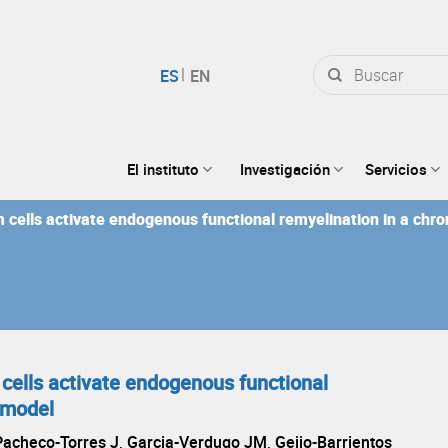
Buscar
por:
El instituto
Investigación
Servicios
m cells activate endogenous functional remyelination in a chr
 cells activate endogenous functional
 model
acheco-Torres J, Garcia-Verdugo JM, Geijo-Barrientos