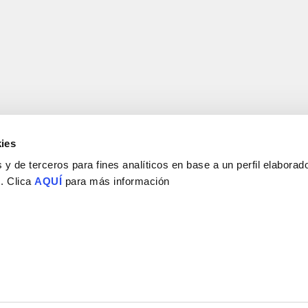
ies
y de terceros para fines analíticos en base a un perfil elaborado
 . Clica
AQUÍ
para más información
Consejo Superior de Investigaciones Científicas
Universidad Miguel Hernández
Campus de San Juan | Sant Joan d’Alacant
Alicante | España
Contacto
Tel. + 34 965 23 37 00
Fax + 34 965 91 95 61