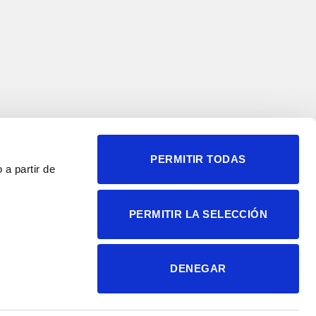
PERMITIR TODAS
 a partir de
© 2004-2026 Instituto de
PERMITIR LA SELECCIÓN
Neurociencias
Política de privacidad
Política de cookies
DENEGAR
Accesibilidad
Aviso legal