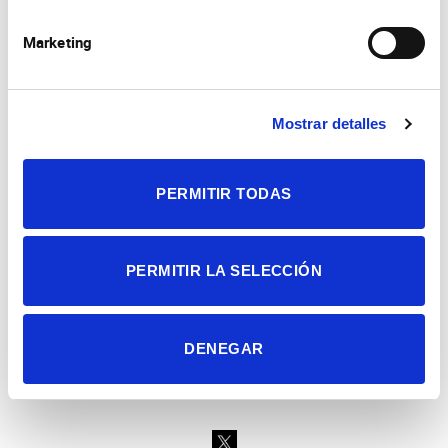
Marketing
Mostrar detalles
Consejo Superior de Investigaciones Científicas
Universidad Miguel Hernández
Campus de San Juan | Sant Joan d’Alacant
PERMITIR TODAS
Alicante | España
Contacto
Tel. + 34 965 23 37 00
Fax + 34 965 91 95 61
PERMITIR LA SELECCIÓN
DENEGAR