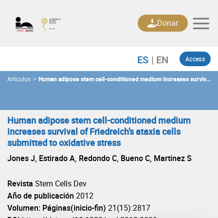
Skip
to
Donar
content
Access
Artículos
>
Human adipose stem cell-conditioned medium increases survival
of Friedreich’s ataxia cells submitted to oxidative stress
Human adipose stem cell-conditioned medium
increases survival of Friedreich’s ataxia cells
submitted to oxidative stress
Jones J, Estirado A, Redondo C, Bueno C, Martinez S
Revista
Stem Cells Dev
Año de publicación
2012
Volumen: Páginas(inicio-fin)
21(15):2817