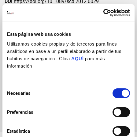
DOI
https://doi.org/10.1089/scd.2012.0029
Esta página web usa cookies
Grupos de Investigación
Utilizamos cookies propias y de terceros para fines
analíticos en base a un perfil elaborado a partir de tus
hábitos de navegación . Clica
AQUÍ
para más
información
Selección
Neurobiología de las
Necesarias
de
enfermedades mentales,
consentimiento
neurodegenerativas y
neurooncológicas
Preferencias
Estadística