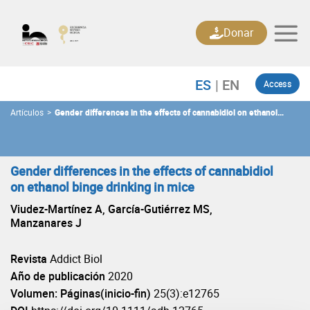
Skip
to
Donar
content
Access
Artículos
>
Gender differences in the effects of cannabidiol on ethanol
binge drinking in mice
Gender differences in the effects of cannabidiol
on ethanol binge drinking in mice
Viudez-Martínez A, García-Gutiérrez MS,
Manzanares J
Revista
Addict Biol
Año de publicación
2020
Volumen: Páginas(inicio-fin)
25(3):e12765