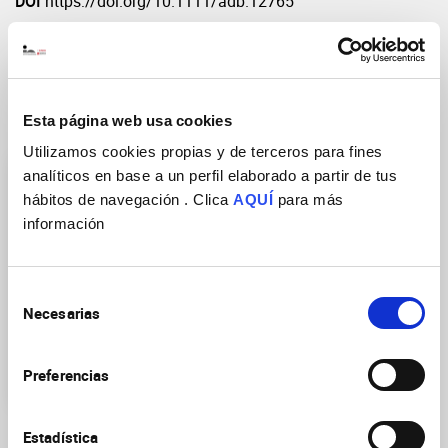
DOI
https://doi.org/10.1111/adb.12765
Esta página web usa cookies
Grupos de Investigación
Utilizamos cookies propias y de terceros para fines
analíticos en base a un perfil elaborado a partir de tus
hábitos de navegación . Clica
AQUÍ
para más
información
Neuropsicofarmacología
Selección
Necesarias
traslacional de las
de
enfermedades
consentimiento
neurológicas y
psiquiátricas
Preferencias
Estadística