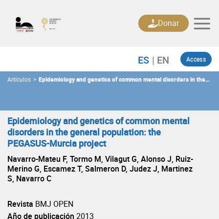
Skip
to
Donar
content
Access
Artículos
>
Epidemiology and genetics of common mental disorders in the
general population: the PEGASUS-Murcia project
Epidemiology and genetics of common mental
disorders in the general population: the
PEGASUS-Murcia project
Navarro-Mateu F, Tormo M, Vilagut G, Alonso J, Ruiz-
Merino G, Escamez T, Salmeron D, Judez J, Martinez
S, Navarro C
Revista
BMJ OPEN
Año de publicación
2013