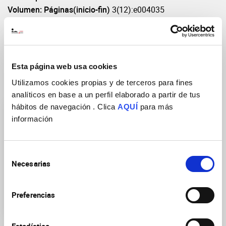
Volumen: Páginas(inicio-fin)
3(12):e004035
DOI
https://doi.org/10.1136/bmjopen-2013-004035
Esta página web usa cookies
Utilizamos cookies propias y de terceros para fines
Grupos de Investigación
analíticos en base a un perfil elaborado a partir de tus
hábitos de navegación . Clica
AQUÍ
para más
información
Selección
Necesarias
de
Neurobiología de las
consentimiento
enfermedades mentales,
neurodegenerativas y
Preferencias
neurooncológicas