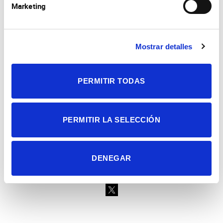
Marketing
Consejo Superior de Investigaciones Científicas
Mostrar detalles
Universidad Miguel Hernández
Campus de San Juan | Sant Joan d’Alacant
Alicante | España
Contacto
PERMITIR TODAS
Tel. + 34 965 23 37 00
Fax + 34 965 91 95 61
PERMITIR LA SELECCIÓN
DENEGAR