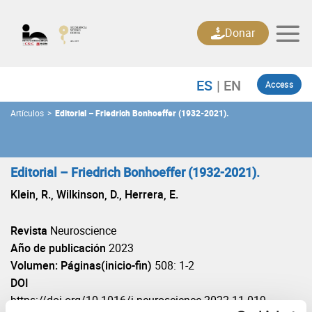
Skip
to
Donar
content
Access
Artículos
>
Editorial – Friedrich Bonhoeffer (1932-2021).
Editorial – Friedrich Bonhoeffer (1932-2021).
Klein, R., Wilkinson, D., Herrera, E.
Revista
Neuroscience
Año de publicación
2023
Volumen: Páginas(inicio-fin)
508: 1-2
DOI
https://doi.org/10.1016/j.neuroscience.2022.11.019