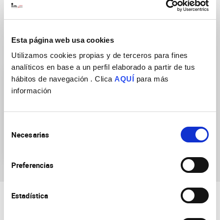
Esta página web usa cookies
Grupos de Investigación
Utilizamos cookies propias y de terceros para fines
analíticos en base a un perfil elaborado a partir de tus
hábitos de navegación . Clica
AQUÍ
para más
información
Selección
Necesarias
Generación y regeneración
de
de Circuitos Bilaterales
consentimiento
Preferencias
Estadística