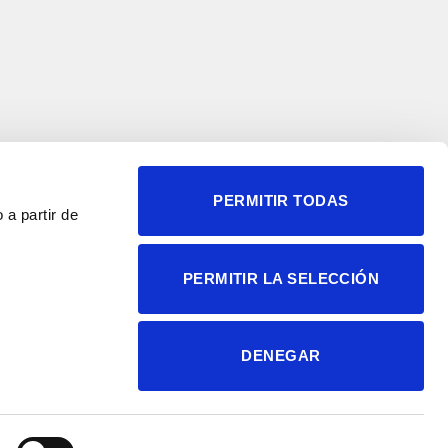
PERMITIR TODAS
 a partir de
© 2004-2026 Instituto de
PERMITIR LA SELECCIÓN
Neurociencias
Política de privacidad
Política de cookies
DENEGAR
Accesibilidad
Aviso legal