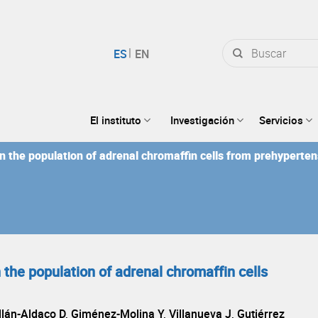
Buscar
por:
El instituto
Investigación
Servicios
 the population of adrenal chromaffin cells from prehyperte
the population of adrenal chromaffin cells
lán-Aldaco D, Giménez-Molina Y, Villanueva J, Gutiérrez