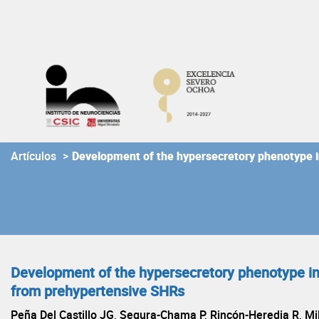
Skip
to
content
Artículos
>
Development of the hypersecretory phenotype in
Development of the hypersecretory phenotype in 
from prehypertensive SHRs
Peña Del Castillo JG, Segura-Chama P, Rincón-Heredia R, Mil