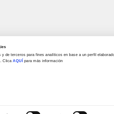
ies
y de terceros para fines analíticos en base a un perfil elaborado
 . Clica
AQUÍ
para más información
Consejo Superior de Investigaciones Científicas
Universidad Miguel Hernández
Campus de San Juan | Sant Joan d’Alacant
Alicante | España
Contacto
Tel. + 34 965 23 37 00
Fax + 34 965 91 95 61