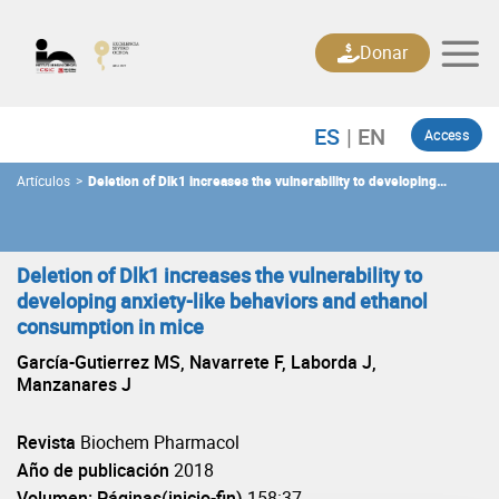
Skip
to
Donar
content
Access
Artículos
>
Deletion of Dlk1 increases the vulnerability to developing
anxiety-like behaviors and ethanol consumption in mice
Deletion of Dlk1 increases the vulnerability to
developing anxiety-like behaviors and ethanol
consumption in mice
García-Gutierrez MS, Navarrete F, Laborda J,
Manzanares J
Revista
Biochem Pharmacol
Año de publicación
2018
Volumen: Páginas(inicio-fin)
158:37