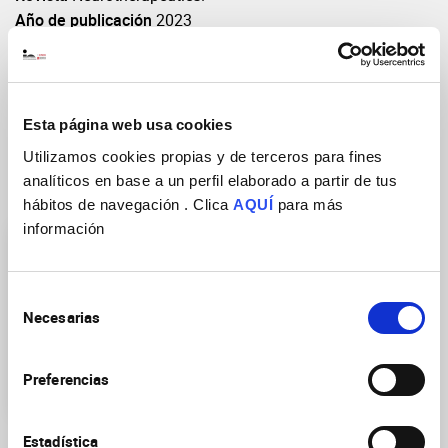
Año de publicación
2023
Volumen: Páginas(inicio-fin)
20(5): 1294-1304
DOI
https://doi.org/10.1007/s13311-023-01395-z
Esta página web usa cookies
Utilizamos cookies propias y de terceros para fines
analíticos en base a un perfil elaborado a partir de tus
Grupos de Investigación
hábitos de navegación . Clica
AQUÍ
para más
información
Selección
Necesarias
de
consentimiento
Trastornos cognitivos y del
Preferencias
neurodesarrollo
Estadística