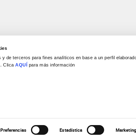
ies
y de terceros para fines analíticos en base a un perfil elaborado
 . Clica
AQUÍ
para más información
Consejo Superior de Investigaciones Científicas
Universidad Miguel Hernández
Campus de San Juan | Sant Joan d’Alacant
Alicante | España
Contacto
Tel. + 34 965 23 37 00
Fax + 34 965 91 95 61
Preferencias
Estadística
Marketin