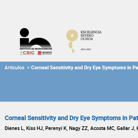
Skip
to
content
Artículos
>
Corneal Sensitivity and Dry Eye Symptoms in P
Corneal Sensitivity and Dry Eye Symptoms in Pa
Dienes L, Kiss HJ, Perenyi K, Nagy ZZ, Acosta MC, Gallar J, 