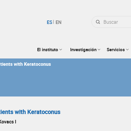
Buscar
por:
El instituto
Investigación
Servicios
atients with Keratoconus
tients with Keratoconus
Kovacs I