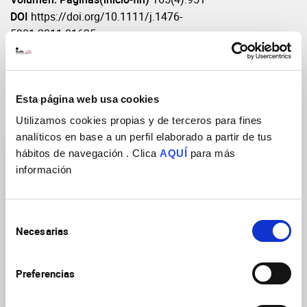
DOI
https://doi.org/10.1111/j.1476-
5381.2011.01625.x
Esta página web usa cookies
Grupos de Investigación
Utilizamos cookies propias y de terceros para fines
analíticos en base a un perfil elaborado a partir de tus
hábitos de navegación . Clica
AQUÍ
para más
información
Selección
Necesarias
Neuropsicofarmacología
de
traslacional de las
consentimiento
enfermedades
Preferencias
neurológicas y
psiquiátricas