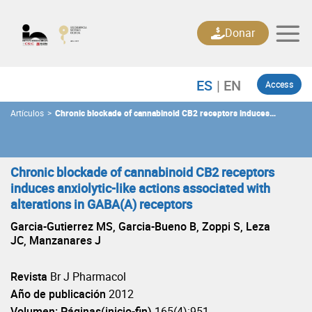
Skip
to
Donar
content
Access
Artículos
>
Chronic blockade of cannabinoid CB2 receptors induces
anxiolytic-like actions associated with alterations in GABA(A)
receptors
Chronic blockade of cannabinoid CB2 receptors
induces anxiolytic-like actions associated with
alterations in GABA(A) receptors
Garcia-Gutierrez MS, Garcia-Bueno B, Zoppi S, Leza
JC, Manzanares J
Revista
Br J Pharmacol
Año de publicación
2012
Volumen: Páginas(inicio-fin)
165(4):951