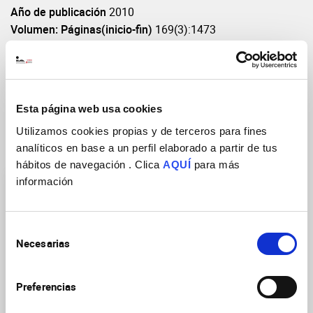
Año de publicación
2010
Volumen: Páginas(inicio-fin)
169(3):1473
DOI
https://doi.org/10.1016/j.neuroscience.2010.04.058
Esta página web usa cookies
Utilizamos cookies propias y de terceros para fines
analíticos en base a un perfil elaborado a partir de tus
Grupos de Investigación
hábitos de navegación . Clica
AQUÍ
para más
información
Selección
Necesarias
de
consentimiento
Neurobiología de las
enfermedades mentales,
Preferencias
neurodegenerativas y
neurooncológicas