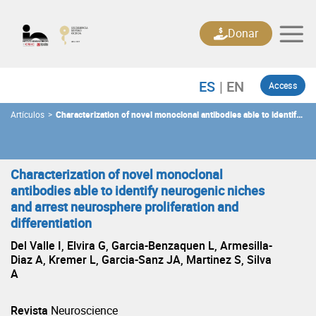
Skip
to
Donar
content
Access
Artículos
>
Characterization of novel monoclonal antibodies able to identify
neurogenic niches and arrest neurosphere proliferation and
differentiation
Characterization of novel monoclonal
antibodies able to identify neurogenic niches
and arrest neurosphere proliferation and
differentiation
Del Valle I, Elvira G, Garcia-Benzaquen L, Armesilla-
Diaz A, Kremer L, Garcia-Sanz JA, Martinez S, Silva
A
Revista
Neuroscience