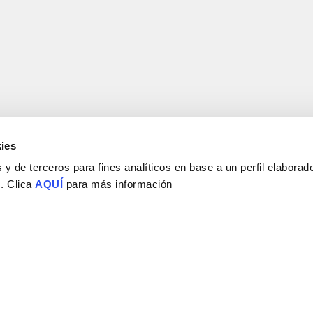
ies
y de terceros para fines analíticos en base a un perfil elaborado
 . Clica
AQUÍ
para más información
Consejo Superior de Investigaciones Científicas
Universidad Miguel Hernández
Campus de San Juan | Sant Joan d’Alacant
Alicante | España
Contacto
Tel. + 34 965 23 37 00
Fax + 34 965 91 95 61