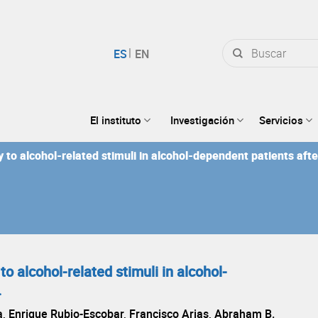
Buscar
por:
El instituto
Investigación
Servicios
y to alcohol-related stimuli in alcohol-dependent patients aft
o alcohol-related stimuli in alcohol-
.
a, Enrique Rubio-Escobar, Francisco Arias, Abraham B.