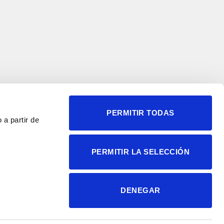
PERMITIR TODAS
 a partir de
© 2004-2026 Instituto de
PERMITIR LA SELECCIÓN
Neurociencias
Política de privacidad
Política de cookies
DENEGAR
Accesibilidad
Aviso legal